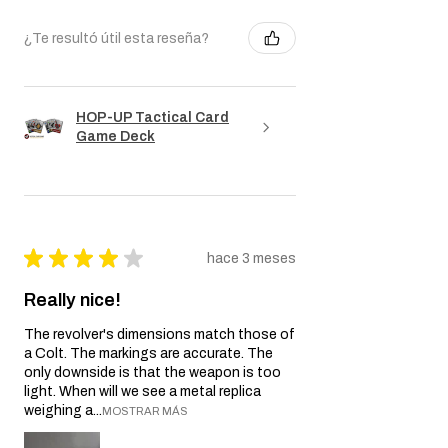
¿Te resultó útil esta reseña?
HOP-UP Tactical Card
Game Deck
★
★
★
★
★
hace 3 meses
Really nice!
The revolver's dimensions match those of
a Colt. The markings are accurate. The
only downside is that the weapon is too
light. When will we see a metal replica
weighing a...
MOSTRAR MÁS