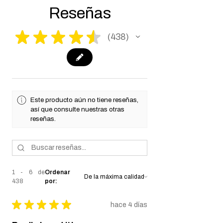
you for your understanding.
Reseñas
★
★
★
★
★
438
438
Este producto aún no tiene reseñas,
así que consulte nuestras otras
reseñas.
1 - 6 de
Ordenar
438
por:
★
★
★
★
★
hace 4 días