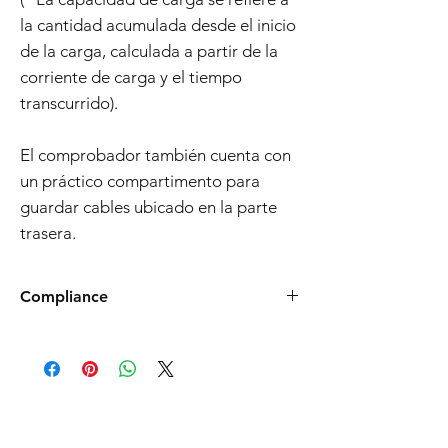
la cantidad acumulada desde el inicio
de la carga, calculada a partir de la
corriente de carga y el tiempo
transcurrido).
El comprobador también cuenta con
un práctico compartimento para
guardar cables ubicado en la parte
trasera.
Compliance
Products such as rifles and pistols sent to
the USA need to be made compliant with
US federal laws about airsoft (orange plug,
extra documents). Please allow an extra 3-5
working days for us to process your order to
make it fully compliant with US laws. Thank