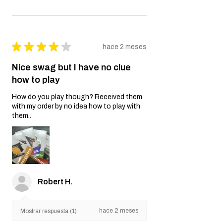
★
★
★
★
★
hace 2 meses
Nice swag but I have no clue
how to play
How do you play though? Received them
with my order by no idea how to play with
them..
Robert H.
hace 2 meses
Mostrar respuesta (1)