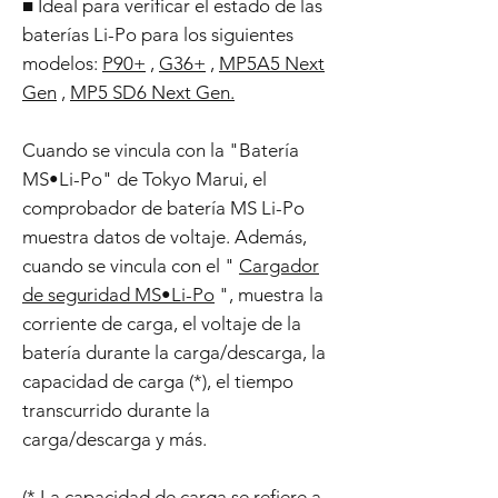
■ Ideal para verificar el estado de las
baterías Li-Po para los siguientes
modelos:
P90+
,
G36+
,
MP5A5 Next
Gen
,
MP5 SD6 Next Gen.
Cuando se vincula con la "Batería
MS•Li-Po" de Tokyo Marui, el
comprobador de batería MS Li-Po
muestra datos de voltaje. Además,
cuando se vincula con el "
Cargador
de seguridad MS•Li-Po
", muestra la
corriente de carga, el voltaje de la
batería durante la carga/descarga, la
capacidad de carga (*), el tiempo
transcurrido durante la
carga/descarga y más.
(* La capacidad de carga se refiere a