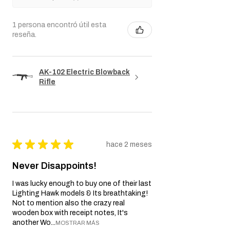
1 persona encontró útil esta
reseña.
AK-102 Electric Blowback
Rifle
★
★
★
★
★
hace 2 meses
Never Disappoints!
I was lucky enough to buy one of their last
Lighting Hawk models & Its breathtaking!
Not to mention also the crazy real
wooden box with receipt notes, It's
another Wo...
MOSTRAR MÁS