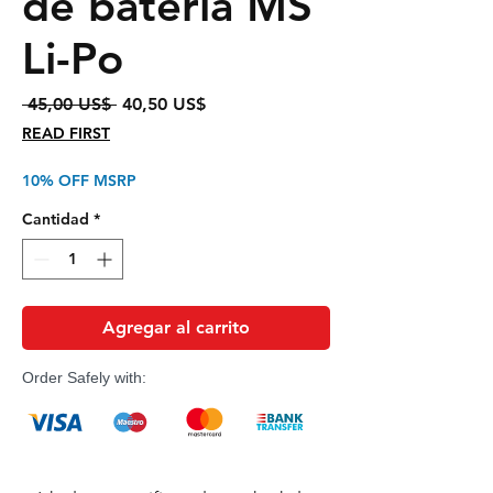
de batería MS
Li-Po
Precio
Precio
 45,00 US$ 
40,50 US$
de
READ FIRST
oferta
10% OFF MSRP
Cantidad
*
Agregar al carrito
Order Safely with: