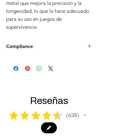
metal que mejora la precisión y la
longevidad, lo que lo hace adecuado
para su uso en juegos de
supervivencia.
Compliance
Products such as rifles and pistols sent to
the USA need to be made compliant with
US federal laws about airsoft (orange plug,
extra documents). Please allow an extra 3-5
working days for us to process your order to
make it fully compliant with US laws. Thank
you for your understanding.
Reseñas
★
★
★
★
★
438
438