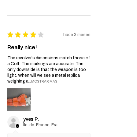
★
★
★
★
★
hace 3 meses
Really nice!
The revolver's dimensions match those of
a Colt. The markings are accurate. The
only downside is that the weapon is too
light. When will we see a metal replica
weighing a...
MOSTRAR MÁS
yves P.
Île-de-France, France