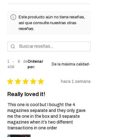
Este producto aún no tiene reseñas,
así que consulte nuestras otras
reseñas.
1 - 6 de
Ordenar
438
por:
★
★
★
★
★
hace 1 semana
Really loved it!
This one is cool but I bought the 4
magazines separate and they only gave
me the one in the box and 3 separate
magazines when it’s two different
transactions in one order