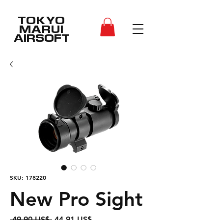
TOKYO
MARUI
AIRSOFT
SKU: 178220
New Pro Sight
Precio
Precio
 49,90 US$ 
44,91 US$