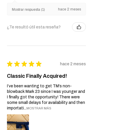
hace 2 meses
Mostrar respuesta (1)
¿Te resultó útil esta reseña?
★
★
★
★
★
hace 2 meses
Classic Finally Acquired!
I’ve been wanting to get TM’s non-
blowback Mark 23 since I was younger and
I finally got the opportunity! There were
some small delays for availability and then
importati...
MOSTRAR MÁS