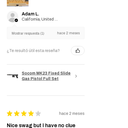
Adam L.
California, United States
hace 2 meses
Mostrar respuesta (1)
¿Te resultó útil esta reseña?
Socom MK23 Fixed Slide
Gas Pistol Full Set
★
★
★
★
★
hace 2 meses
Nice swag but I have no clue