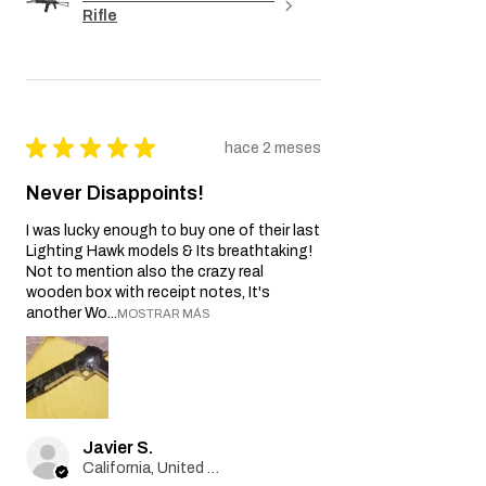
Rifle
★
★
★
★
★
hace 2 meses
Never Disappoints!
I was lucky enough to buy one of their last
Lighting Hawk models & Its breathtaking!
Not to mention also the crazy real
wooden box with receipt notes, It's
another Wo...
MOSTRAR MÁS
Javier S.
California, United States