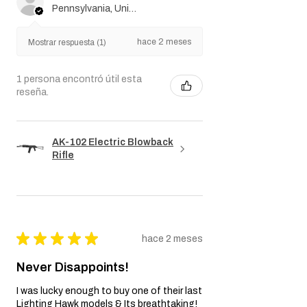
derechos legales como consumidor.
Pennsylvania, United States
Cualquier garantía implícita aplicable por ley
está limitada a la duración de esta Garantía.
hace 2 meses
Mostrar respuesta (1)
En ningún caso, el Vendedor será
responsable de daños indirectos,
incidentales, consecuentes, especiales o
1 persona encontró útil esta
punitivos.
reseña.
Nos reservamos el derecho de modificar o
actualizar esta política de Garantía según
sea necesario.
AK-102 Electric Blowback
Rifle
★
★
★
★
★
hace 2 meses
Never Disappoints!
I was lucky enough to buy one of their last
Lighting Hawk models & Its breathtaking!