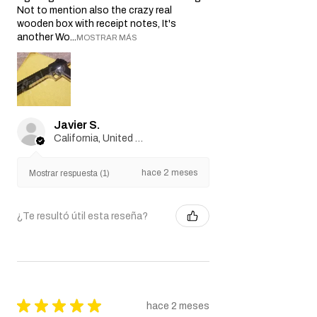
Not to mention also the crazy real
wooden box with receipt notes, It's
another Wo...
MOSTRAR MÁS
Javier S.
California, United States
hace 2 meses
Mostrar respuesta (1)
¿Te resultó útil esta reseña?
★
★
★
★
★
hace 2 meses