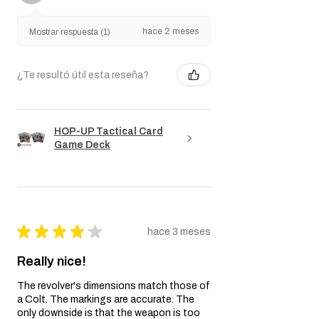
hace 2 meses
Mostrar respuesta (1)
¿Te resultó útil esta reseña?
HOP-UP Tactical Card
Game Deck
★
★
★
★
★
hace 3 meses
Really nice!
The revolver's dimensions match those of
a Colt. The markings are accurate. The
only downside is that the weapon is too