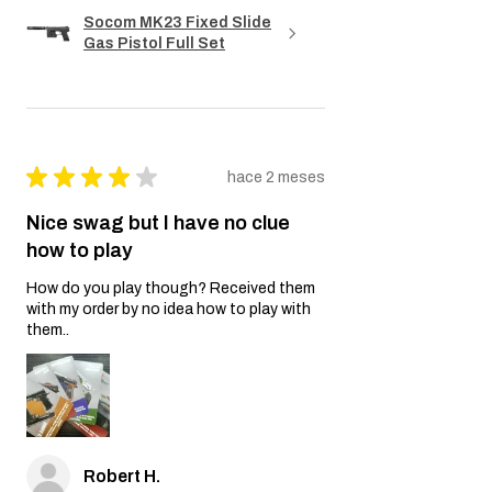
Socom MK23 Fixed Slide
Gas Pistol Full Set
★
★
★
★
★
hace 2 meses
Nice swag but I have no clue
how to play
How do you play though? Received them
with my order by no idea how to play with
them..
Robert H.