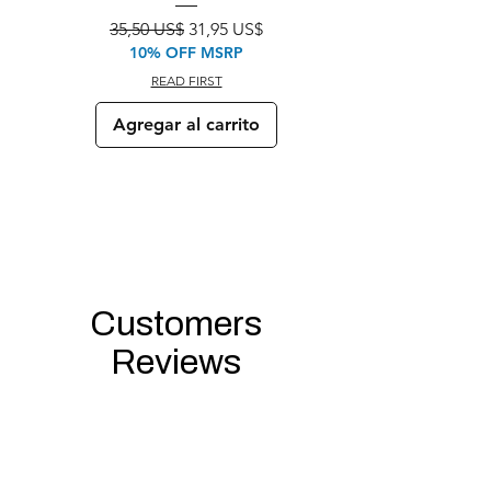
Precio
Precio de oferta
35,50 US$
31,95 US$
10% OFF MSRP
READ FIRST
Agregar al carrito
Customers
Reviews