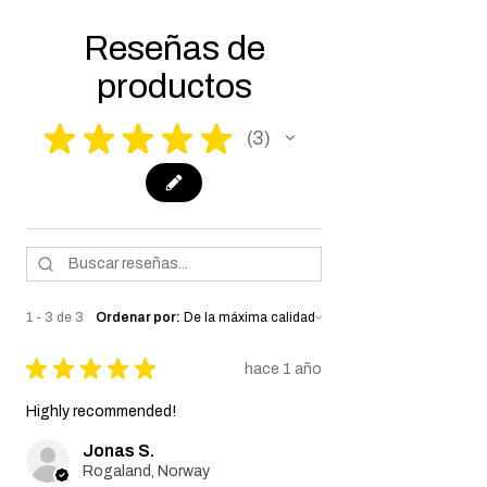
make it fully compliant with US laws. Thank
you for your understanding.
Reseñas de
productos
★
★
★
★
★
3
3
1 - 3 de 3
Ordenar por:
★
★
★
★
★
hace 1 año
Highly recommended!
Jonas S.
Rogaland, Norway