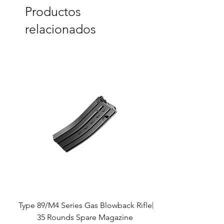
Productos
relacionados
Type 89/M4 Series Gas Blowback Rifle
SALE!
35 Rounds Spare Magazine
M933 Commando Elect