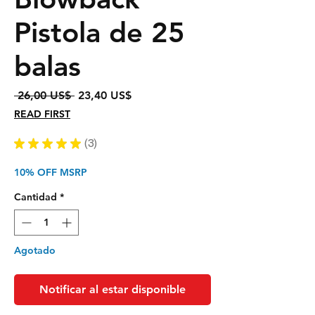
Pistola de 25
balas
Precio
Precio
 26,00 US$ 
23,40 US$
de
READ FIRST
oferta
★
★
★
★
★
3
3
10% OFF MSRP
Cantidad
*
Agotado
Notificar al estar disponible