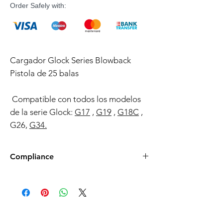
Order Safely with:
Cargador Glock Series Blowback
Pistola de 25 balas
Compatible con todos los modelos
de la serie Glock:
G17
,
G19
,
G18C
,
G26,
G34.
Compliance
Products such as rifles and pistols sent to
the USA need to be made compliant with
US federal laws about airsoft (orange plug,
extra documents). Please allow an extra 3-5
working days for us to process your order to