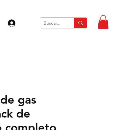
Iniciar sesión
 de gas
ck de
 completo