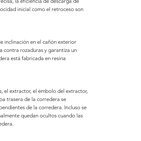
ecisa, la eficiencia de descarga de
Warranty due to a
locidad inicial como el retroceso son
contact our Cust
info@tokyomaruiai
Proof of Purchase:
To initiate a Warra
provide a copy of 
 inclinación en el cañón exterior
clearly indicating
a contra rozaduras y garantiza un
Evaluation:
dera está fabricada en resina
Our technical team
determine if the i
Repair or Replac
If the issue is cove
repair or replace 
, el extractor, el émbolo del extractor,
components. The Se
and labor.
apa trasera de la corredera se
Return Shipping:
endientes de la corredera. Incluso se
If repair or repla
malmente quedan ocultos cuando las
responsible for sh
edera.
The Seller will co
Warranty Duration:
This 3-month Warrant