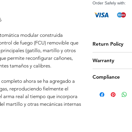
Order Safely with:
6
utomática modular construida
ontrol de fuego (FCU) removible que
Return Policy
principales (gatillo, martillo y otros
Tokyo Marui products 
que permite reconfigurar cañones,
Warranty
high quality manufact
ntes tamaños y calibres.
However, should you 
Airsoft Guns 3-Month
product from working
Compliance
Effective Date:
01.11.
return. Note that we
o completo ahora se ha agregado a
Warranty Coverage:
we only accept return
Products such as rifl
 gas, reproduciendo fielmente el
General Warranty 
parts and accessories
to be made compliant
l arma real al tiempo que incorpora
This 3-month warra
the return process.
(orange plug, extra d
airsoft guns purc
el martillo y otras mecánicas internas
5 working days for us
Seller") and cove
fully compliant with 
workmanship issue
understanding.
date of purchase.
Scope of Coverag