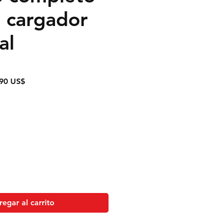
 cargador
al
o
Precio
90 US$
de
oferta
egar al carrito