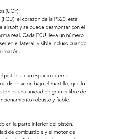
This Warranty incl
Seller's discretio
os (UCF)
to be defective i
(FCU), el corazón de la P320, está
normal use during
 airsoft y se puede desmontar con el
Warranty covers the
components.
arma real. Cada FCU lleva un número
Warranty Exclusions:
er en el lateral, visible incluso cuando
Negligence and M
 armazón.
This Warranty doe
negligence, accid
or unauthorized mo
Wear and Tear:
l pistón en un espacio interno
Normal wear and t
na disposición bajo el martillo, que lo
imperfections an
istón es una unidad de gran calibre de
is not covered by 
ncionamiento robusto y fiable.
Non-Original Part
The Warranty is voi
accessories not p
or in the airsoft g
o en la parte inferior del pistón.
Warranty Claim Proce
nidad de combustible y el motor de
Contact Customer
If you believe your