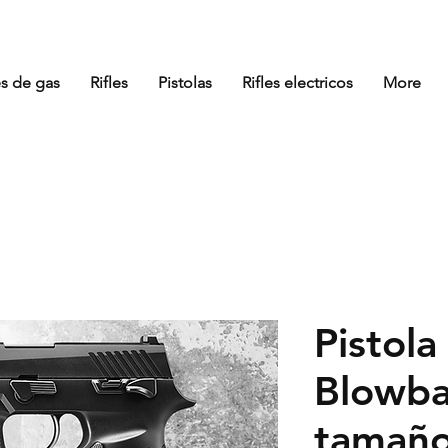
es de gas
Rifles
Pistolas
Rifles electricos
More
Pistola
Blowba
tamaño