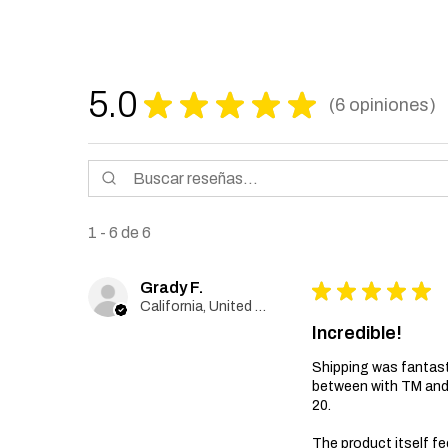
5.0
★
★
★
★
★
6
opiniones
6
1 - 6 de 6
Grady F.
★
★
★
★
★
California, United States
Incredible!
Shipping was fantast
between with TM and 
20.
The product itself fe