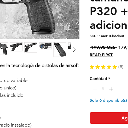
P320 +
adicion
SKU: 144010-loadout
Preci
 199,90 US$ 
179,
READ FIRST
n la tecnología de pistolas de airsoft
★
★
★
★
★
6
6
Cantidad
*
p-up variable
o único)
as incluido
Solo 6 disponible(s)
m
Agr
acío instalado)