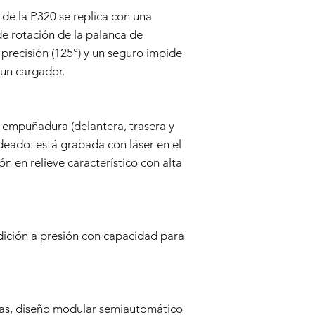
and is valid for a per
de la P320 se replica con una
Disclaimer:
 de rotación de la palanca de
This Warranty policy d
recisión (125°) y un seguro impide
as a consumer. Any i
are limited to the dur
 un cargador.
shall the Seller be lia
consequential, specia
We reserve the right
a empuñadura (delantera, trasera y
policy as necessary.
ldeado: está grabada con láser en el
n en relieve característico con alta
dición a presión con capacidad para
as, diseño modular semiautomático