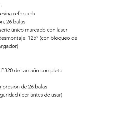
m
resina reforzada
n, 26 balas
serie único marcado con láser
desmontaje: 125° (con bloqueo de
argador)
as P320 de tamaño completo
a presión de 26 balas
uridad (leer antes de usar)