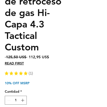
de retroceso
de gas Hi-
Capa 4.3
Tactical
Custom
Precio
Precio
 125,50 US$ 
112,95 US$
de
READ FIRST
oferta
★
★
★
★
★
1
1
10% OFF MSRP
Cantidad
*