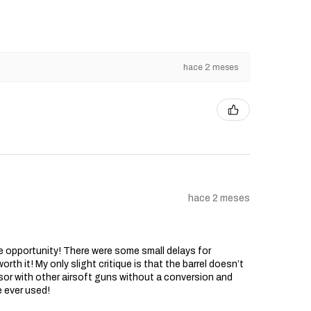
hace 2 meses
hace 2 meses
he opportunity! There were some small delays for
rth it! My only slight critique is that the barrel doesn’t
sor with other airsoft guns without a conversion and
e ever used!