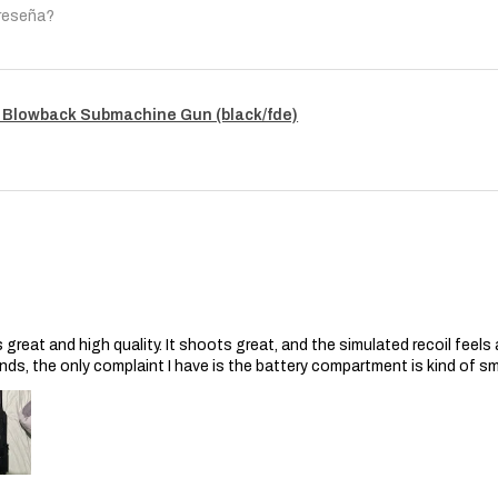
de airsoft para de
 reseña?
cubierto por esta 
Reparación o Ree
cubierto, el Vende
reemplazará la pis
 Blowback Submachine Gun (black/fde)
defectuosos. El Ve
piezas y la mano 
Envío de devoluci
o reemplazo, el C
el arma de airsoft
el costo de envío
Duración de la garant
Esta garantía de 6 m
compra y es válida p
posteriores.
s great and high quality. It shoots great, and the simulated recoil feel
Descargo de respons
nds, the only complaint I have is the battery compartment is kind of s
Esta política de Gara
como consumidor. Cua
por ley está limitada
ningún caso el Vend
daño indirecto, incid