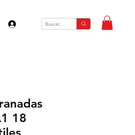
Iniciar sesión
ranadas
1 18
iles