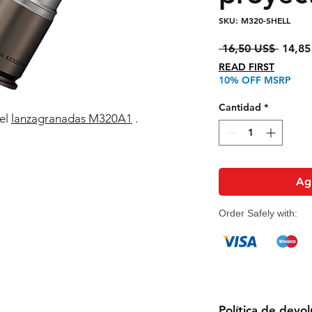
SKU: M320-SHELL
Precio
 16,50 US$ 
14,85
READ FIRST
10% OFF MSRP
Cantidad
*
 el
lanzagranadas M320A1
.
Agr
Order Safely with:
Política de devo