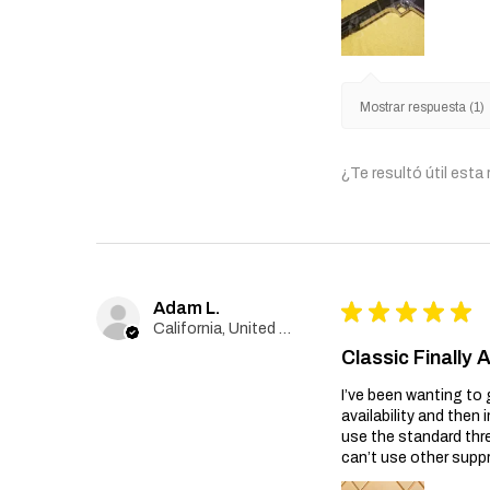
Mostrar respuesta (1)
¿Te resultó útil esta
Adam L.
★
★
★
★
★
California, United States
Classic Finally 
I’ve been wanting to 
availability and then 
use the standard thr
can’t use other suppr