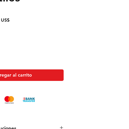
Precio
 US$
de
oferta
egar al carrito
luciones