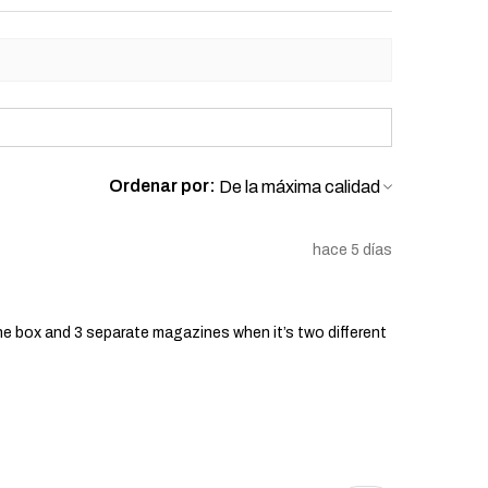
 uso:
Esta Garantía no cubre daños
gligencia, mal uso, manejo
ficaciones no autorizadas del
a garantía no cubre el desgaste
las imperfecciones cosméticas y los
r el uso regular.
s:
La Garantía quedará anulada si
 o accesorios no originales no
Ordenar por:
r el Vendedor en la pistola de
hace 5 días
e garantía:
to con atención al cliente:
Si cree
soft está cubierta por esta
 un defecto de fabricación,
he box and 3 separate magazines when it’s two different
nuestro equipo de atención al
okyomarui.shop.
compra:
Para iniciar un reclamo de
edirá que proporcione una copia de
ra original, indicando claramente
a.
o equipo técnico evaluará el arma