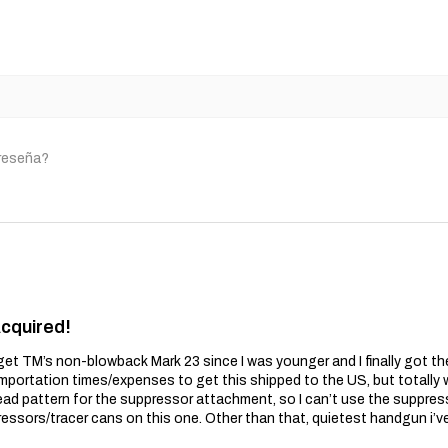
 reseña?
Acquired!
get TM’s non-blowback Mark 23 since I was younger and I finally got t
importation times/expenses to get this shipped to the US, but totally wo
ead pattern for the suppressor attachment, so I can’t use the suppres
essors/tracer cans on this one. Other than that, quietest handgun i’v