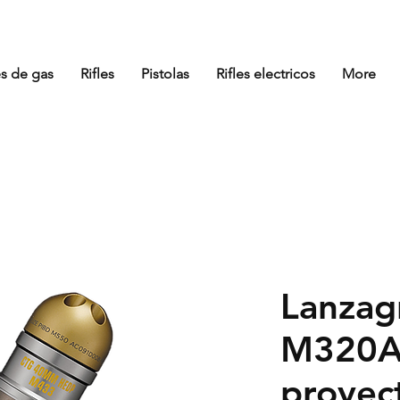
es de gas
Rifles
Pistolas
Rifles electricos
More
Lanzag
M320A
proyect