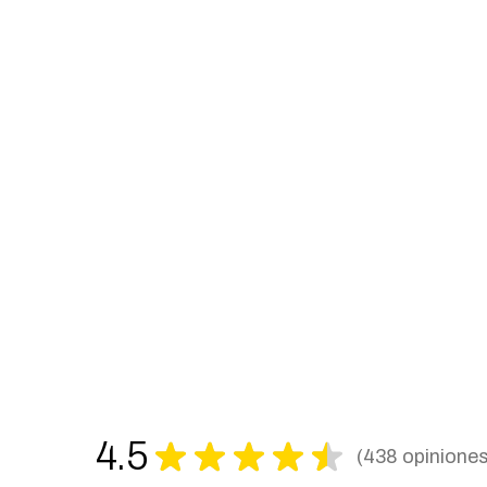
4.5
★
★
★
★
★
438
opinione
438