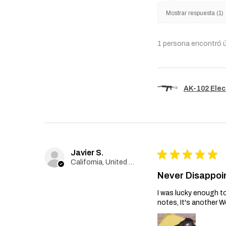
Mostrar respuesta (1)
1 persona encontró ú
AK-102 Elec
Javier S.
★
★
★
★
★
California, United States
Never Disappoi
I was lucky enough to
notes, It's another W