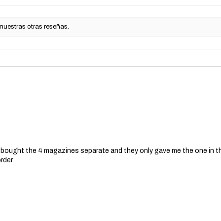
Negligencia y mal
resultantes de ne
inadecuado o modi
 nuestras otras reseñas.
arma de airsoft.
Úsese y tírese:
Est
normal, incluidas 
daños causados po
Piezas no originale
se utilizan piezas
proporcionados po
airsoft.
Proceso de reclamo d
Póngase en contac
que su arma de air
garantía debido a
 I bought the 4 magazines separate and they only gave me the one in t
comuníquese con 
order
cliente en info@t
Comprobante de 
Garantía, se le p
su recibo de comp
la fecha de compr
Evaluación:
Nuestr