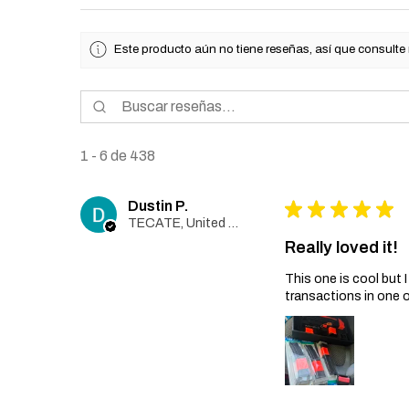
Este producto aún no tiene reseñas, así que consulte
1 - 6 de 438
Dustin P.
★
★
★
★
★
TECATE, United States
Really loved it!
This one is cool but
transactions in one 