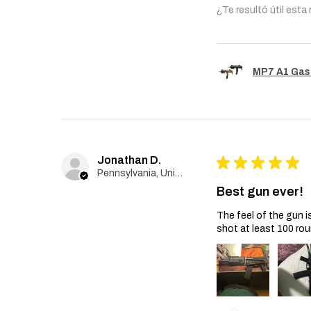
¿Te resultó útil esta
MP7 A1 Gas
Jonathan D.
★
★
★
★
★
Pennsylvania, United States
Best gun ever!
The feel of the gun i
shot at least 100 rou