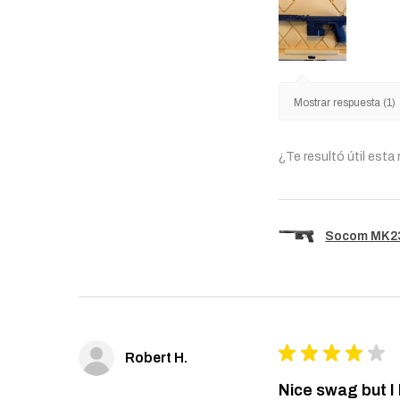
Mostrar respuesta (1)
¿Te resultó útil esta
Socom MK23 
★
★
★
★
★
Robert H.
Nice swag but I