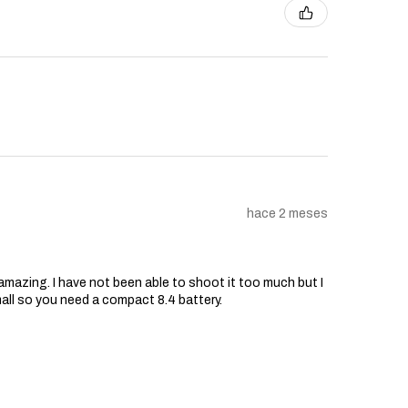
terminar si el problema está
Garantía.
mplazo:
Si el problema está
dor, a su discreción, reparará o
tola de airsoft o los componentes
ndedor cubrirá el costo de las
de obra.
ón:
Si es necesaria una reparación
omprador es responsable de enviar
 al Vendedor. El Vendedor cubrirá
 de devolución.
hace 2 meses
ía:
eses comienza en la fecha de
or un período de seis (6) meses
s amazing. I have not been able to shoot it too much but I
abilidad:
mall so you need a compact 8.4 battery.
ntía no afecta sus derechos legales
lquier garantía implícita aplicable
 a la duración de esta Garantía. En
edor será responsable de ningún
ental, consecuente, especial o