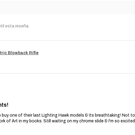
punitivo.
Nos reservamos el de
esta política de Gara
til esta reseña.
tric Blowback Rifle
nts!
 buy one of their last Lighting Hawk models & Its breathtaking! Not t
ork of Art in my books. Still waiting on my chrome slide & I'm so excite