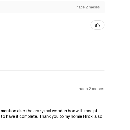
hace 2 meses
recho de modificar o actualizar
ntía según sea necesario.
hace 2 meses
o mention also the crazy real wooden box with receipt
d to have it complete. Thank you to my homie Hiroki also!