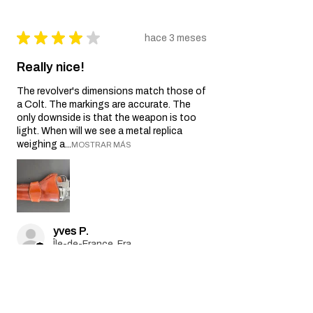
★
★
★
★
★
hace 3 meses
Really nice!
The revolver's dimensions match those of
a Colt. The markings are accurate. The
only downside is that the weapon is too
light. When will we see a metal replica
weighing a...
MOSTRAR MÁS
yves P.
Île-de-France, France
hace 3 meses
Mostrar respuesta (1)