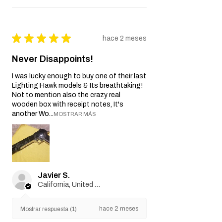
★
★
★
★
★
hace 2 meses
Never Disappoints!
I was lucky enough to buy one of their last
Lighting Hawk models & Its breathtaking!
Not to mention also the crazy real
wooden box with receipt notes, It's
another Wo...
MOSTRAR MÁS
Javier S.
California, United States
hace 2 meses
Mostrar respuesta (1)