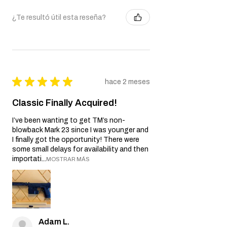
¿Te resultó útil esta reseña?
★
★
★
★
★
hace 2 meses
Classic Finally Acquired!
I’ve been wanting to get TM’s non-
blowback Mark 23 since I was younger and
I finally got the opportunity! There were
some small delays for availability and then
importati...
MOSTRAR MÁS
Adam L.