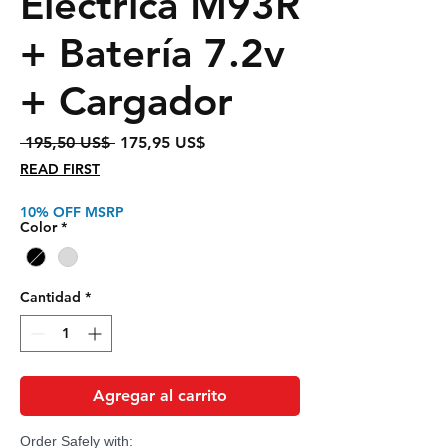
Eléctrica M93R
+ Batería 7.2v
+ Cargador
Precio
Precio
 195,50 US$ 
175,95 US$
de
READ FIRST
oferta
10% OFF MSRP
Color
*
Cantidad
*
Agregar al carrito
Order Safely with: