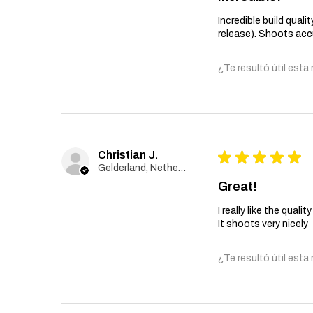
Incredible build qual
release). Shoots accu
¿Te resultó útil esta
Christian J.
★
★
★
★
★
Gelderland, Netherlands
Great!
I really like the qualit
It shoots very nicely
¿Te resultó útil esta