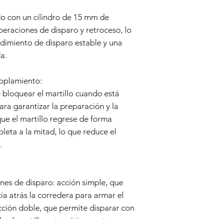
condiciones de us
Garantía. La Garan
o con un cilindro de 15 mm de
airsoft y sus com
peraciones de disparo y retroceso, lo
Exclusiones de garant
dimiento de disparo estable y una
Negligencia y mal
a.
resultantes de ne
inadecuado o modi
arma de airsoft.
oplamiento:
Úsese y tírese:
Est
 bloquear el martillo cuando está
normal, incluidas 
a garantizar la preparación y la
daños causados po
ue el martillo regrese de forma
Piezas no originale
se utilizan piezas
leta a la mitad, lo que reduce el
proporcionados po
.
airsoft.
Proceso de reclamo d
Póngase en contac
que su arma de air
nes de disparo: acción simple, que
garantía debido a
ia atrás la corredera para armar el
comuníquese con 
acción doble, que permite disparar con
cliente en info@t