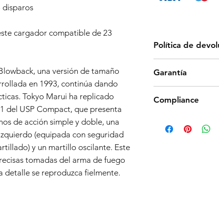
 disparos
este cargador compatible de 23
Política de devo
Los productos Tokyo
Blowback, una versión de tamaño
Garantía
por su confiabilidad 
rollada en 1993, continúa dando
calidad. Sin embargo
Política de garantía 
impide que el produc
cticas. Tokyo Marui ha replicado
Compliance
Fecha de vigencia:
01
ofrecemos una devolu
 1 del USP Compact, que presenta
Cobertura de garantí
que no cubrimos los 
Products such as rifl
s de acción simple y doble, una
Información gener
aceptamos devolucion
to be made compliant
meses (la "Garantí
 izquierdo (equipada con seguridad
todas las piezas y a
(orange plug, extra d
airsoft compradas
detalles sobre el pr
illado) y un martillo oscilante. Este
5 working days for us
Vendedor") y cubr
recisas tomadas del arma de fuego
fully compliant with 
problemas de mano
understanding.
a detalle se reproduzca fielmente.
partir de la fech
Alcance de la cob
reparación o el re
Vendedor, de cua
tenga defectos d