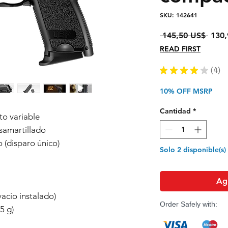
SKU: 142641
Preci
 145,50 US$ 
130,
READ FIRST
★
★
★
★
★
4
4
10% OFF MSRP
Cantidad
*
to variable
samartillado
 (disparo único)
Solo 2 disponible(s)
Agr
acío instalado)
Order Safely with:
5 g)