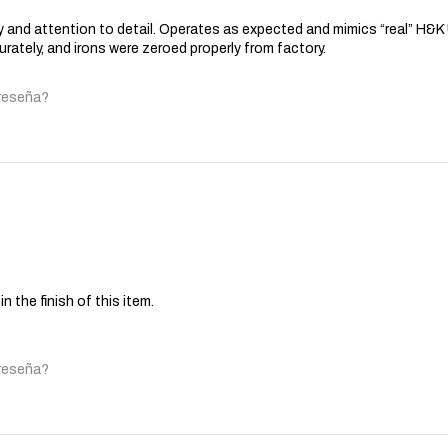
ity and attention to detail. Operates as expected and mimics “real” H&
rately, and irons were zeroed properly from factory.
 reseña?
y in the finish of this item.
 reseña?