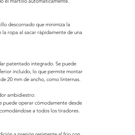
ndo el martillo automáticamente.
Comprobante de 
Garantía, se le p
su recibo de comp
la fecha de compr
illo descornado que minimiza la
Evaluación:
Nuestr
 la ropa al sacar rápidamente de una
de airsoft para de
cubierto por esta 
Reparación o Ree
cubierto, el Vende
reemplazará la pis
ndar patentado integrado. Se puede
defectuosos. El Ve
piezas y la mano 
ferior incluido, lo que permite montar
Envío de devoluci
y de 20 mm de ancho, como linternas.
o reemplazo, el C
el arma de airsoft
dor ambidiestro:
el costo de envío
 se puede operar cómodamente desde
Duración de la garant
Esta garantía de 6 m
acomodándose a todos los tiradores.
compra y es válida p
posteriores.
Descargo de respons
ición a presión resistente al frío con
Esta política de Gara