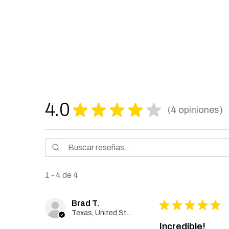
4.0
★
★
★
★
★
4
opiniones
4
1 - 4 de 4
Brad T.
★
★
★
★
★
Texas, United States
Incredible!