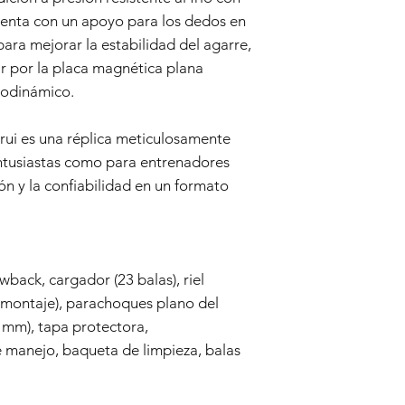
como consumidor. Cua
enta con un apoyo para los dedos en
por ley está limitada
ara mejorar la estabilidad del agarre,
ningún caso el Vend
 por la placa magnética plana
daño indirecto, incid
erodinámico.
punitivo.
Nos reservamos el de
esta política de Gara
ui es una réplica meticulosamente
entusiastas como para entrenadores
ión y la confiabilidad en un formato
ack, cargador (23 balas), riel
de montaje), parachoques plano del
5 mm), tapa protectora,
 manejo, baqueta de limpieza, balas