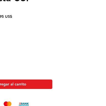
o
Precio
95 US$
de
oferta
egar al carrito