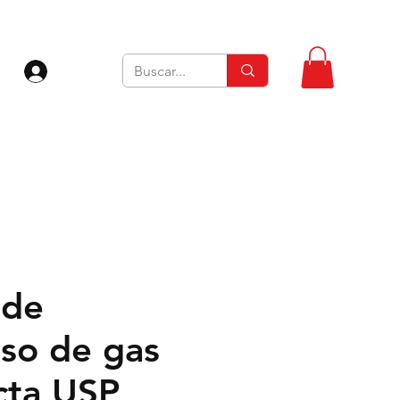
Iniciar sesión
 de
eso de gas
ta USP