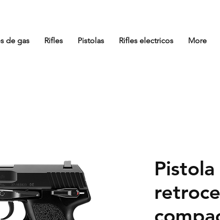
es de gas
Rifles
Pistolas
Rifles electricos
More
Pistola
retroc
compac