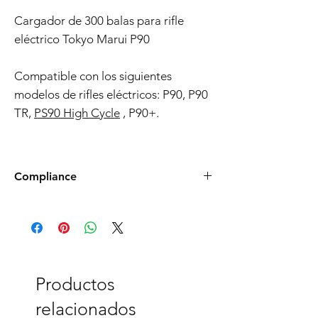
Cargador de 300 balas para rifle
eléctrico Tokyo Marui P90
Compatible con los siguientes
modelos de rifles eléctricos: P90, P90
TR,
PS90 High Cycle
, P90+.
Compliance
Products such as rifles and pistols sent to
the USA need to be made compliant with
US federal laws about airsoft (orange plug,
extra documents). Please allow an extra 3-5
working days for us to process your order to
make it fully compliant with US laws. Thank
Productos
you for your understanding.
relacionados