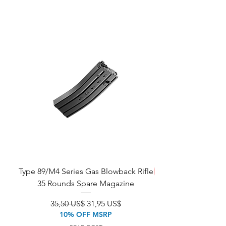
Type 89/M4 Series Gas Blowback Rifle
SALE!
35 Rounds Spare Magazine
M933 Commando Elect
Precio
Precio de oferta
35,50 US$
31,95 US$
10% OFF MSRP