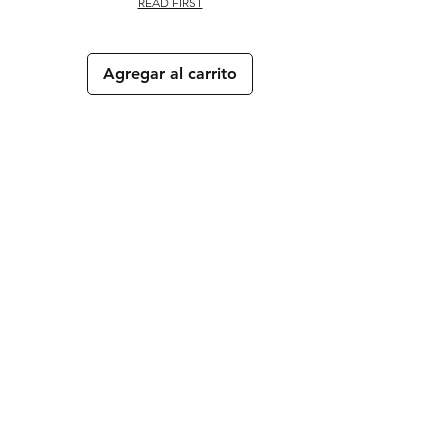
READ FIRST
Agregar al carrito
Descargas
Política de la Tienda
Métodos de Pago
Solución de Problemas
Manejo Seguro y Modificaciones
Tokyo Marui en neerlandés
Tokyo Marui en francés
Tokyo Marui en polaco
Tokyo Marui en inglés
Logística: